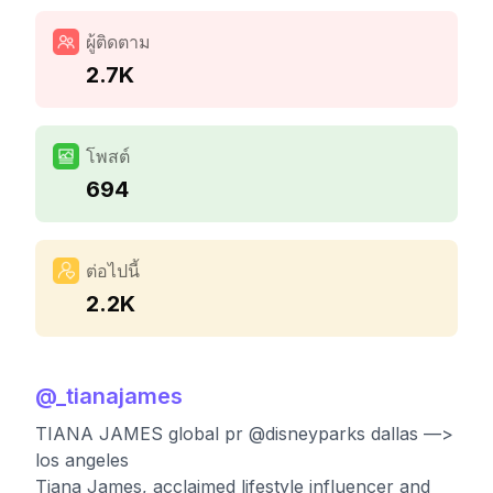
ผู้ติดตาม
2.7K
โพสต์
694
ต่อไปนี้
2.2K
@
_tianajames
TIANA JAMES global pr @disneyparks dallas —>
los angeles
Tiana James, acclaimed lifestyle influencer and