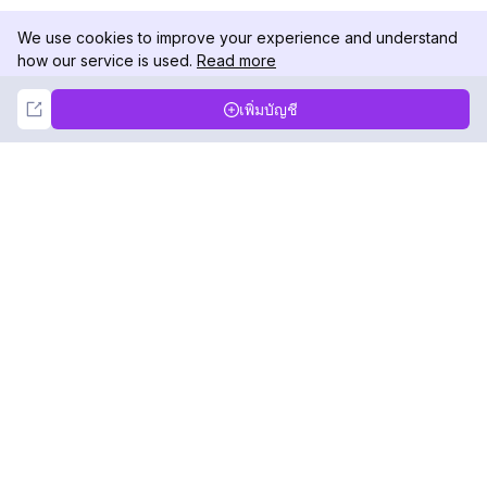
We use cookies to improve your experience and understand
how our service is used.
Read more
Not Now
Accept
เพิ่มบัญชี
DolphinRadar
เครื่องติดตามกิจกรรม Instagram ของคุณ
ตามเรามา
สินค้า
ทรัพยากร
ตัวอย่างการวิเคราะห์
บันทึกการเปลี่ยนแปลง