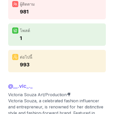
ผู้ติดตาม
981
โพสต์
1
ต่อไปนี้
993
@
__.vic_._
Victoria Souza Art/Production🎥
Victoria Souza, a celebrated fashion influencer
and entrepreneur, is renowned for her distinctive
style and fashion-forward brand. Featured in