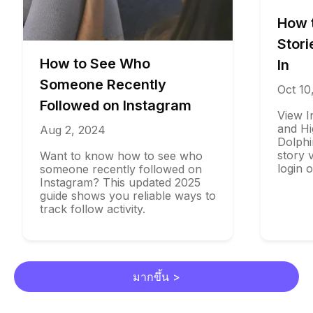
How to 
Stories 
How to See Who
In
Someone Recently
Oct 10, 20
Followed on Instagram
View Insta
and Highli
Aug 2, 2024
DolphinRad
story view
Want to know how to see who
login or ap
someone recently followed on
Instagram? This updated 2025
guide shows you reliable ways to
track follow activity.
มากขึ้น >