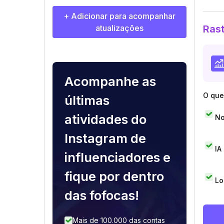
+ Adicionar para acompanhar
atualizações
Rast
Acompanhe as
O que 
últimas
atividades do
No
Instagram de
IA
influenciadores e
fique por dentro
Lo
das fofocas!
Mais de 100.000 das contas