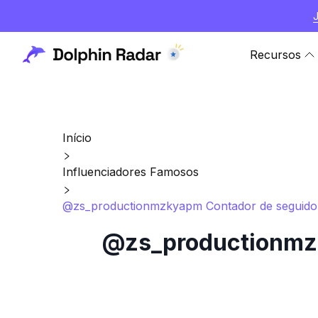
Recursos
Início
Influenciadores Famosos
@zs_productionmzkyapm Contador de seguidores
@zs_productionmzk