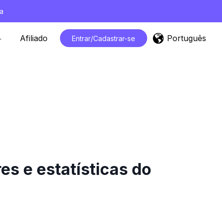
a
Português
Afiliado
Entrar/Cadastrar-se
 e estatísticas do