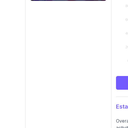
Esta
Overa
activ