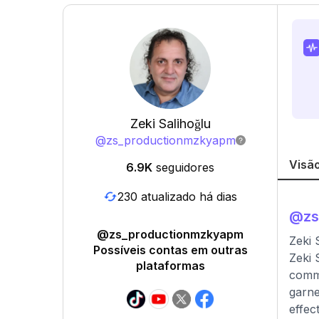
Zeki Salihoğlu
@
zs_productionmzkyapm
Visão
6.9K
seguidores
230 atualizado há dias
@
z
@zs_productionmzkyapm
Zeki 
Possíveis contas em outras
Zeki 
plataformas
comme
garne
effec