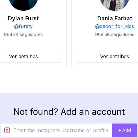
Dylan Furst
Dania Farhat
@
fursty
@
decor_for_kids
964.3K
seguidores
968.6K
seguidores
Ver detalhes
Ver detalhes
Not found? Add an account
+ Add