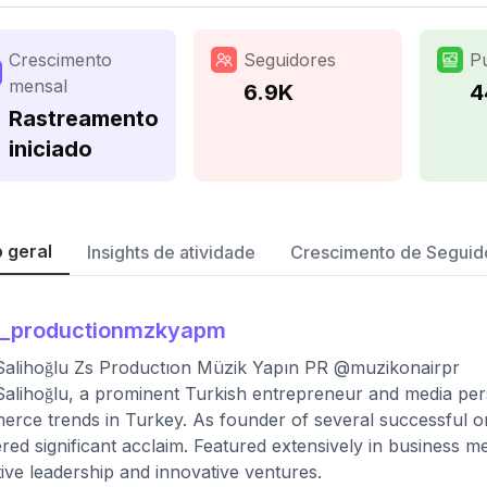
Crescimento
Seguidores
P
mensal
6.9K
4
Rastreamento
iniciado
 geral
Insights de atividade
Crescimento de Seguid
s_productionmzkyapm
Salihoğlu Zs Productıon Müzik Yapın PR @muzikonairpr
Salihoğlu, a prominent Turkish entrepreneur and media perso
rce trends in Turkey. As founder of several successful onl
red significant acclaim. Featured extensively in business me
tive leadership and innovative ventures.