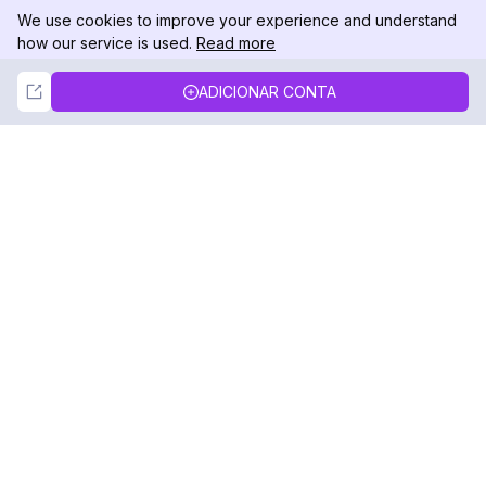
We use cookies to improve your experience and understand
how our service is used.
Read more
Not Now
Accept
ADICIONAR CONTA
DolphinRadar
Seu Rastreador de Atividades De.
Siga-nos
PRODUTO
RECURSOS
Amostra de Análise
Registro de Alterações
Preços
Blog