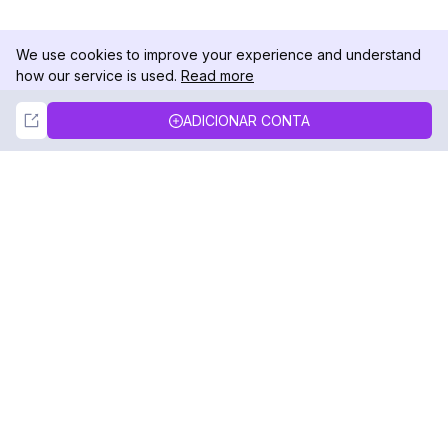
We use cookies to improve your experience and understand
how our service is used.
Read more
Not Now
Accept
ADICIONAR CONTA
DolphinRadar
Seu Rastreador de Atividades De.
Siga-nos
PRODUTO
RECURSOS