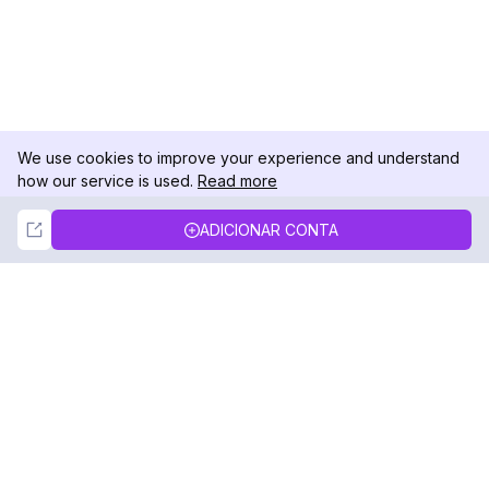
We use cookies to improve your experience and understand
how our service is used.
Read more
Not Now
Accept
ADICIONAR CONTA
DolphinRadar
Seu Rastreador de Atividades De.
Siga-nos