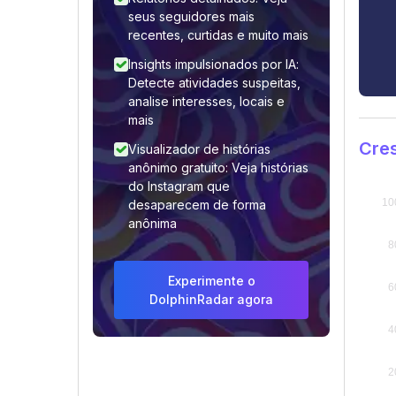
seus seguidores mais
recentes, curtidas e muito mais
Insights impulsionados por IA:
Detecte atividades suspeitas,
analise interesses, locais e
mais
Cre
Visualizador de histórias
anônimo gratuito: Veja histórias
do Instagram que
desaparecem de forma
anônima
Experimente o
DolphinRadar agora