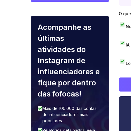
O que 
Acompanhe as
No
últimas
IA
atividades do
Instagram de
Lo
influenciadores e
fique por dentro
das fofocas!
Mais de 100.000 das contas
de influenciadores mais
populares
Relatórios detalhados: Veja