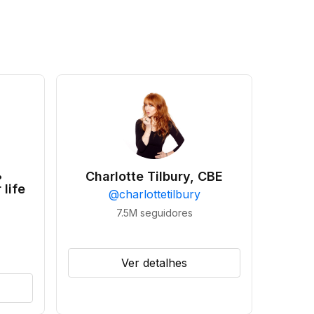
•
Charlotte Tilbury, CBE
 life
@
charlottetilbury
7.5M
seguidores
Ver detalhes