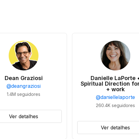
Dean Graziosi
Danielle LaPorte 
Spiritual Direction for
@
deangraziosi
+ work
1.4M
seguidores
@
daniellelaporte
260.4K
seguidores
Ver detalhes
Ver detalhes