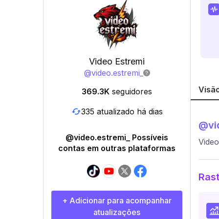
Video Estremi
@
video.estremi_
Visão
369.3K
seguidores
335 atualizado há dias
@
vi
@video.estremi_ Possíveis
Video
contas em outras plataformas
Rast
+ Adicionar para acompanhar
atualizações