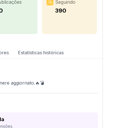
ublicações
Seguindo
0
390
ores
Estatísticas históricas
manere aggiornato.🔥💣
da
ensões.