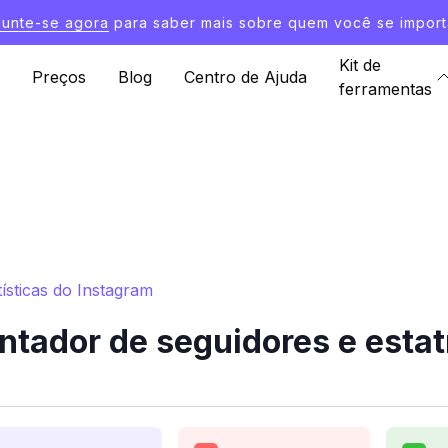
Junte-se agora
para saber mais sobre quem você se import
Kit de
Preços
Blog
Centro de Ajuda
ferramentas
ísticas do Instagram
tador de seguidores e estat