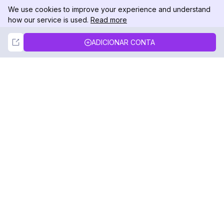
We use cookies to improve your experience and understand
how our service is used.
Read more
Not Now
Accept
ADICIONAR CONTA
DolphinRadar
Seu Rastreador de Atividades De.
Siga-nos
PRODUTO
RECURSOS
Amostra de Análise
Registro de Alterações
Preços
Blog