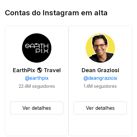
Contas do Instagram em alta
EarthPix 🌎 Travel
Dean Graziosi
@
earthpix
@
deangraziosi
22.4M
seguidores
1.4M
seguidores
Ver detalhes
Ver detalhes