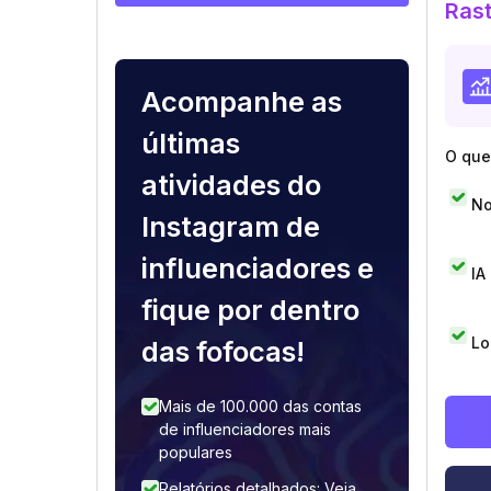
Rast
Acompanhe as
últimas
O que 
atividades do
No
Instagram de
influenciadores e
IA
fique por dentro
Lo
das fofocas!
Mais de 100.000 das contas
de influenciadores mais
populares
Relatórios detalhados: Veja