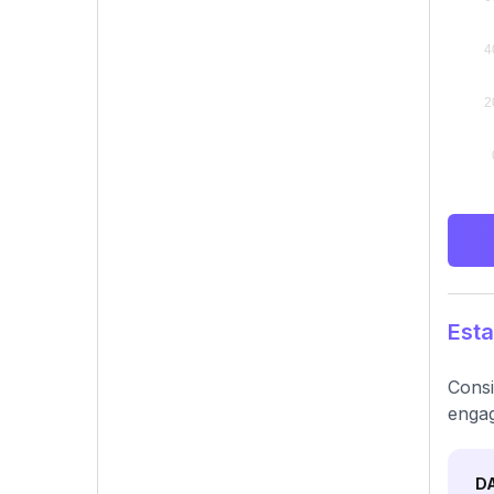
Esta
Consi
engag
D