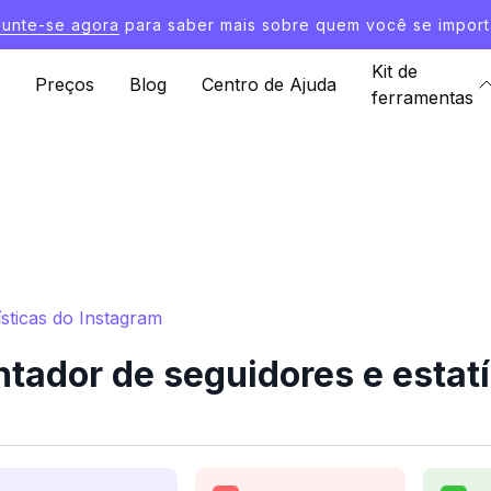
Junte-se agora
para saber mais sobre quem você se import
Kit de
Preços
Blog
Centro de Ajuda
ferramentas
sticas do Instagram
tador de seguidores e estatí