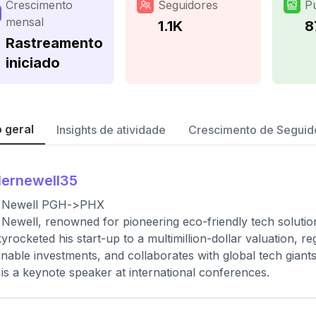
Crescimento
Seguidores
P
mensal
1.1K
8
Rastreamento
iniciado
 geral
Insights de atividade
Crescimento de Seguid
lernewell35
r Newell PGH->PHX
 Newell, renowned for pioneering eco-friendly tech soluti
yrocketed his start-up to a multimillion-dollar valuation, 
inable investments, and collaborates with global tech giants
 is a keynote speaker at international conferences.