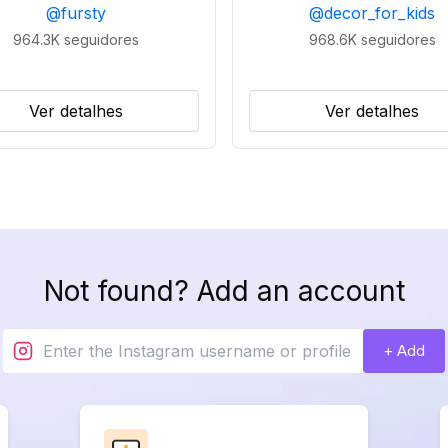
@
fursty
@
decor_for_kids
964.3K
seguidores
968.6K
seguidores
Ver detalhes
Ver detalhes
Not found? Add an account
+ Add