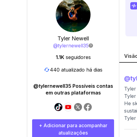
Tyler Newell
@
tylernewell35
Visão
1.1K
seguidores
440 atualizado há dias
@
ty
@tylernewell35 Possíveis contas
Tyle
em outras plataformas
Tyler
He sk
susta
Tyler
+ Adicionar para acompanhar
atualizações