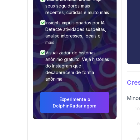
seus seguidores mais
recentes, curtidas e muito mais
Insights impulsionados por IA:
Detecte atividades suspeitas,
analise interesses, locais e
mais
Visualizador de histórias
anônimo gratuito: Veja histórias
do Instagram que
desaparecem de forma
anônima
Cre
Minor
Experimente o
DolphinRadar agora