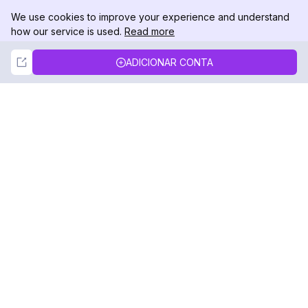
We use cookies to improve your experience and understand
how our service is used.
Read more
Not Now
Accept
ADICIONAR CONTA
DolphinRadar
Seu Rastreador de Atividades De.
Siga-nos
PRODUTO
RECURSOS
Amostra de Análise
Registro de Alterações