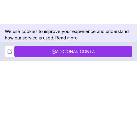
We use cookies to improve your experience and understand
how our service is used.
Read more
Not Now
Accept
ADICIONAR CONTA
DolphinRadar
Seu Rastreador de Atividades De.
Siga-nos