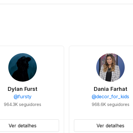
Dylan Furst
Dania Farhat
@
fursty
@
decor_for_kids
964.3K
seguidores
968.6K
seguidores
Ver detalhes
Ver detalhes