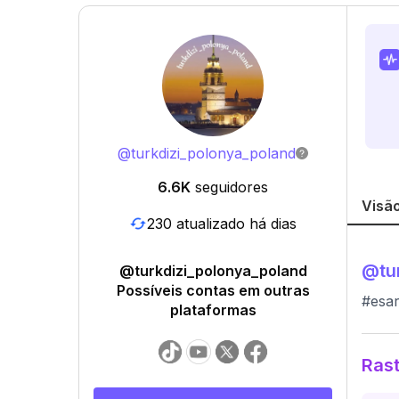
@
turkdizi_polonya_poland
6.6K
seguidores
Visão
230 atualizado há dias
@
tu
@turkdizi_polonya_poland
Possíveis contas em outras
#esar
plataformas
Rast