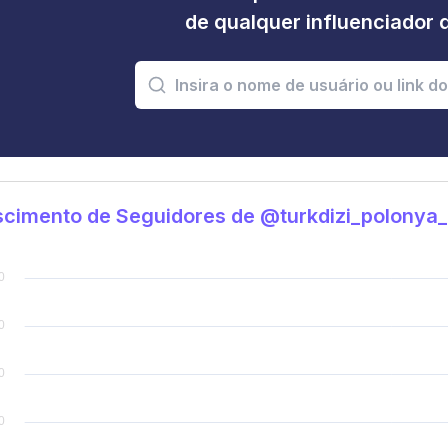
de qualquer influenciador 
cimento de Seguidores de @turkdizi_polonya