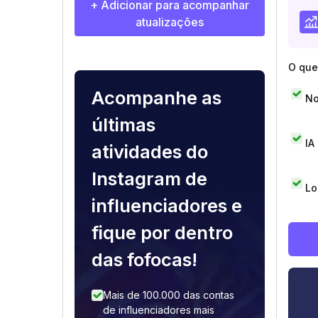
+ Adicionar para acompanhar
atualizações
O que 
Acompanhe as
No
últimas
IA
atividades do
Instagram de
Lo
influenciadores e
fique por dentro
das fofocas!
Mais de 100.000 das contas
de influenciadores mais