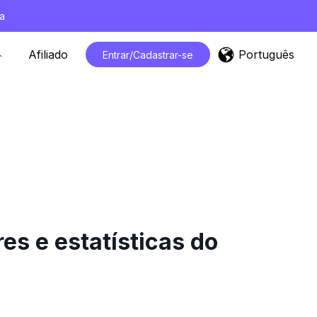
a
Português
Afiliado
Entrar/Cadastrar-se
s e estatísticas do