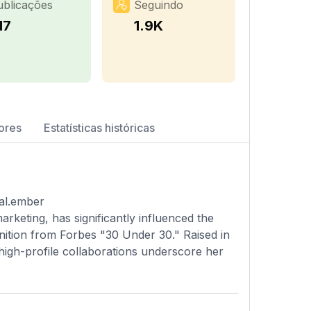
ublicações
Seguindo
17
1.9K
ores
Estatísticas históricas
tal.ember
arketing, has significantly influenced the
nition from Forbes "30 Under 30." Raised in
high-profile collaborations underscore her