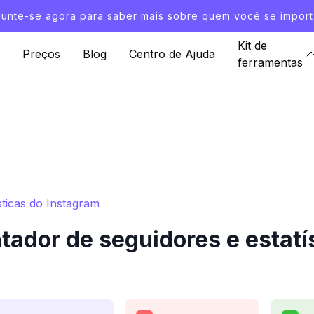
Junte-se agora
para saber mais sobre quem você se import
Kit de
Preços
Blog
Centro de Ajuda
ferramentas
sticas do Instagram
tador de seguidores e estatí