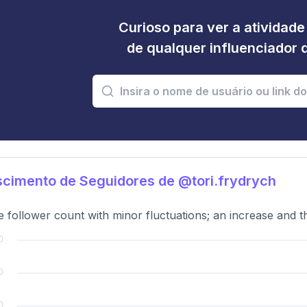
Curioso para ver a atividad
de qualquer influenciador 
cimento de Seguidores de @tori.frydrych
e follower count with minor fluctuations; an increase and th