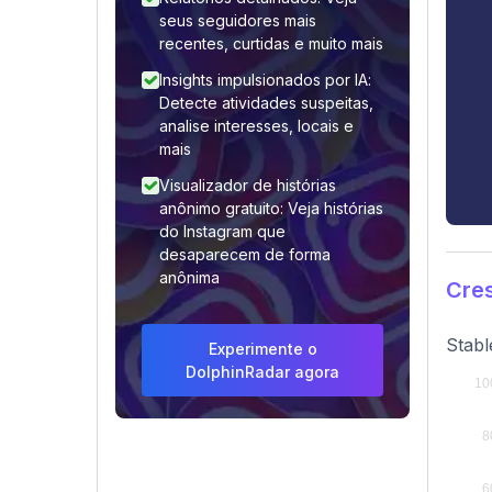
seus seguidores mais
recentes, curtidas e muito mais
Insights impulsionados por IA:
Detecte atividades suspeitas,
analise interesses, locais e
mais
Visualizador de histórias
anônimo gratuito: Veja histórias
do Instagram que
desaparecem de forma
anônima
Cres
Stabl
Experimente o
DolphinRadar agora