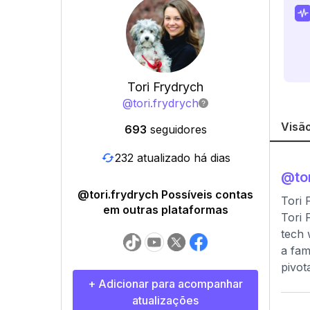
Tori Frydrych
@
tori.frydrych
Visão
693
seguidores
232 atualizado há dias
@
to
@tori.frydrych Possíveis contas
Tori 
em outras plataformas
Tori 
tech 
a fam
pivot
+ Adicionar para acompanhar
atualizações