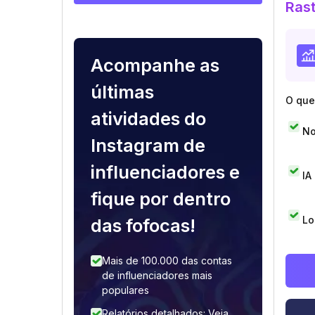
Rast
Acompanhe as
últimas
O que 
atividades do
No
Instagram de
influenciadores e
IA
fique por dentro
Lo
das fofocas!
Mais de 100.000 das contas
de influenciadores mais
populares
Relatórios detalhados: Veja