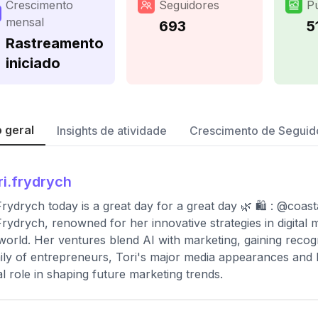
Crescimento
Seguidores
P
mensal
693
5
Rastreamento
iniciado
 geral
Insights de atividade
Crescimento de Seguid
ri.frydrych
Frydrych today is a great day for a great day 🌿 🛍 : @coas
Frydrych, renowned for her innovative strategies in digital m
world. Her ventures blend AI with marketing, gaining recog
ily of entrepreneurs, Tori's major media appearances and 
al role in shaping future marketing trends.