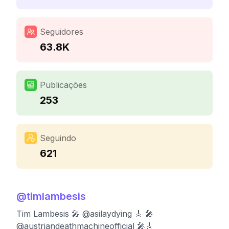
Seguidores
63.8K
Publicações
253
Seguindo
621
@
timlambesis
Tim Lambesis 🎤 @asilaydying 🎸 🎤
@austriandeathmachineofficial 🎤🎸