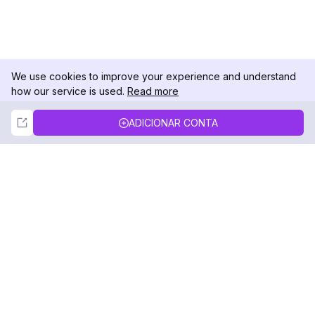
We use cookies to improve your experience and understand
how our service is used.
Read more
Not Now
Accept
ADICIONAR CONTA
DolphinRadar
Seu Rastreador de Atividades De.
Siga-nos