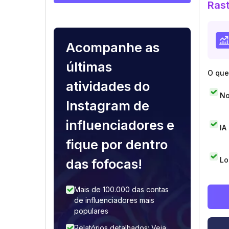
Rast
Acompanhe as
últimas
O que 
atividades do
No
Instagram de
influenciadores e
IA
fique por dentro
Lo
das fofocas!
Mais de 100.000 das contas
de influenciadores mais
populares
Relatórios detalhados: Veja