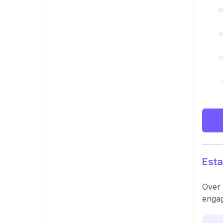
Esta
Over 
engag