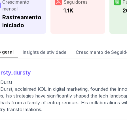
Crescimento
Seguidores
P
mensal
1.1K
2
Rastreamento
iniciado
 geral
Insights de atividade
Crescimento de Seguid
irsty_dursty
 Durst
Durst, acclaimed KOL in digital marketing, founded the in
s, his strategies have significantly shaped the tech land
hails from a family of entrepreneurs. His collaborations wi
try transformations.