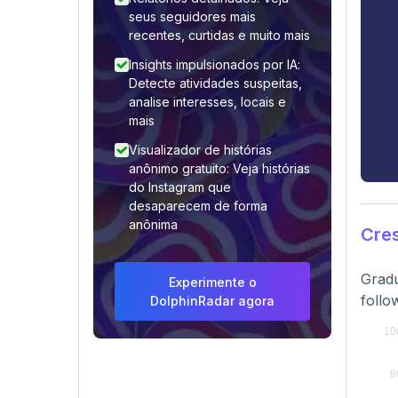
seus seguidores mais
recentes, curtidas e muito mais
Insights impulsionados por IA:
Detecte atividades suspeitas,
analise interesses, locais e
mais
Visualizador de histórias
anônimo gratuito: Veja histórias
do Instagram que
desaparecem de forma
anônima
Cres
Gradu
Experimente o
follo
DolphinRadar agora