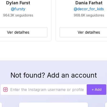
Dylan Furst
Dania Farhat
@
fursty
@
decor_for_kids
964.3K
seguidores
968.6K
seguidores
Ver detalhes
Ver detalhes
Not found? Add an account
+ Add