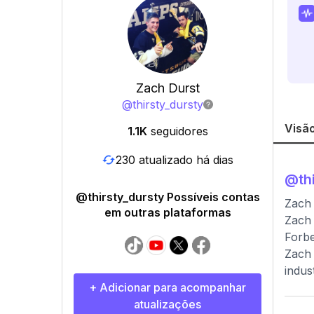
Zach Durst
@
thirsty_dursty
Visão
1.1K
seguidores
230 atualizado há dias
@
th
@thirsty_dursty Possíveis contas
Zach
em outras plataformas
Zach 
Forbe
Zach 
indus
+ Adicionar para acompanhar
atualizações