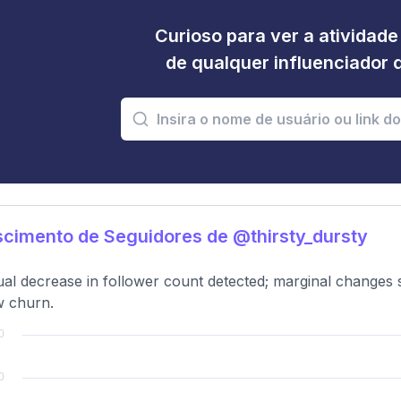
Curioso para ver a atividad
de qualquer influenciador 
cimento de Seguidores de @thirsty_dursty
al decrease in follower count detected; marginal changes 
w churn.