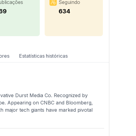
ublicações
Seguindo
69
634
ores
Estatísticas históricas
novative Durst Media Co. Recognized by
scape. Appearing on CNBC and Bloomberg,
th major tech giants have marked pivotal