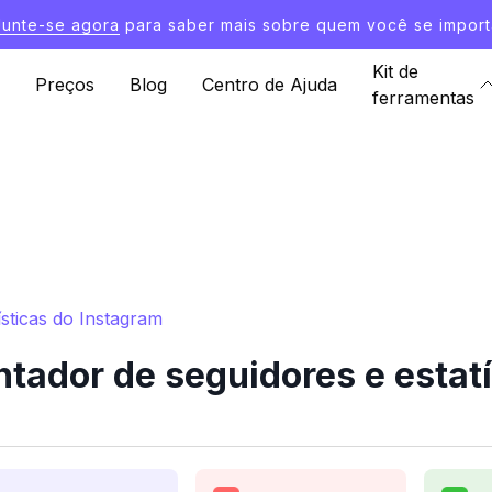
Junte-se agora
para saber mais sobre quem você se import
Kit de
Preços
Blog
Centro de Ajuda
ferramentas
ísticas do Instagram
tador de seguidores e estat