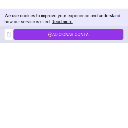
We use cookies to improve your experience and understand
how our service is used.
Read more
Not Now
Accept
ADICIONAR CONTA
DolphinRadar
Seu Rastreador de Atividades De.
Siga-nos
PRODUTO
RECURSOS