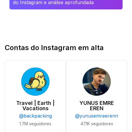
do Instagram e análise aprofundada
Contas do Instagram em alta
Travel | Earth |
YUNUS EMRE
Vacations
EREN
@
backpacking
@
yunusemreerenn
1.7M
seguidores
47.1K
seguidores