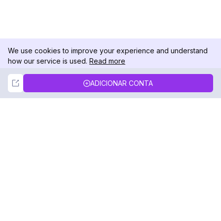
We use cookies to improve your experience and understand
how our service is used.
Read more
Not Now
Accept
ADICIONAR CONTA
DolphinRadar
Seu Rastreador de Atividades De.
Siga-nos