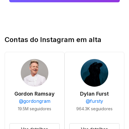
Contas do Instagram em alta
Gordon Ramsay
Dylan Furst
@
gordongram
@
fursty
19.5M
seguidores
964.3K
seguidores