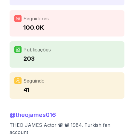
Seguidores
100.0K
Publicações
203
Seguindo
41
@
theojames016
THEO JAMES Actor 📽 📽 1984. Turkish fan
account