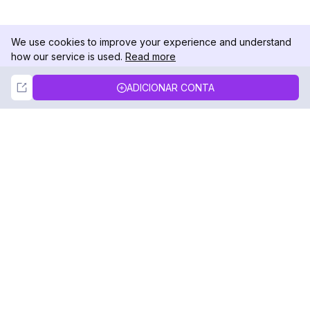
We use cookies to improve your experience and understand
how our service is used.
Read more
Not Now
Accept
ADICIONAR CONTA
DolphinRadar
Seu Rastreador de Atividades De.
Siga-nos
PRODUTO
RECURSOS