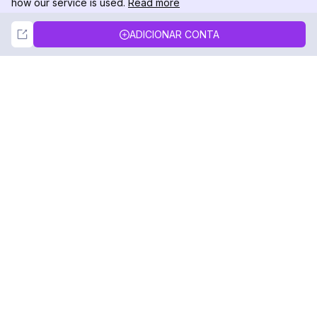
how our service is used.
Read more
Not Now
Accept
ADICIONAR CONTA
DolphinRadar
Seu Rastreador de Atividades De.
Siga-nos
PRODUTO
RECURSOS
Amostra de Análise
Registro de Alterações
Preços
Blog
Contate-nos
Sobre nós