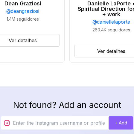
Dean Graziosi
Danielle LaPorte 
Spiritual Direction for
@
deangraziosi
+ work
1.4M
seguidores
@
daniellelaporte
260.4K
seguidores
Ver detalhes
Ver detalhes
Not found? Add an account
+ Add