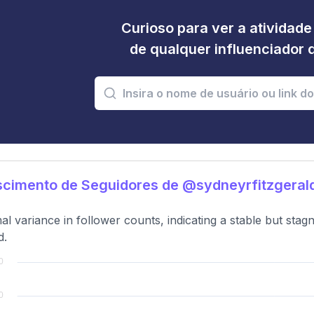
Curioso para ver a atividad
de qualquer influenciador 
scimento de Seguidores de @sydneyrfitzgeral
al variance in follower counts, indicating a stable but sta
d.