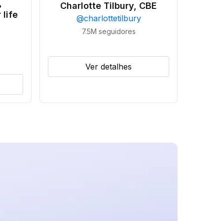
•
Charlotte Tilbury, CBE
 life
@
charlottetilbury
7.5M
seguidores
Ver detalhes