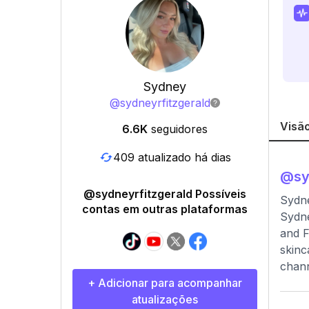
Sydney
@
sydneyrfitzgerald
Visão
6.6K
seguidores
409 atualizado há dias
@
sy
@sydneyrfitzgerald Possíveis
Sydne
contas em outras plataformas
Sydne
and F
skinc
chann
+ Adicionar para acompanhar
atualizações