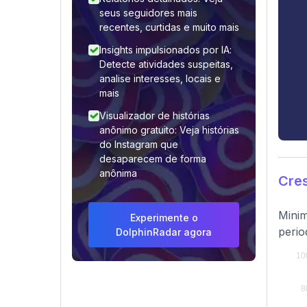
seus seguidores mais
recentes, curtidas e muito mais
Insights impulsionados por IA:
Detecte atividades suspeitas,
analise interesses, locais e
mais
Visualizador de histórias
anônimo gratuito: Veja histórias
do Instagram que
desaparecem de forma
anônima
Cre
Minim
Experimente o
perio
DolphinRadar agora