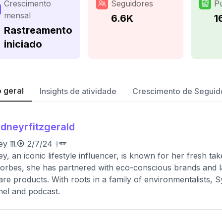
Crescimento
Seguidores
P
mensal
6.6K
1
Rastreamento
iniciado
 geral
Insights de atividade
Crescimento de Seguid
dneyrfitzgerald
y ♏︎🧿 2/7/24 †🪽
y, an iconic lifestyle influencer, is known for her fresh tak
orbes, she has partnered with eco-conscious brands and l
are products. With roots in a family of environmentalists,
el and podcast.