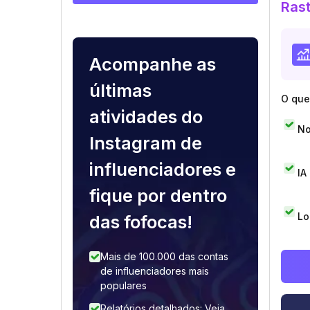
Rast
Acompanhe as
últimas
O que 
atividades do
No
Instagram de
influenciadores e
IA
fique por dentro
Lo
das fofocas!
Mais de 100.000 das contas
de influenciadores mais
populares
Relatórios detalhados: Veja