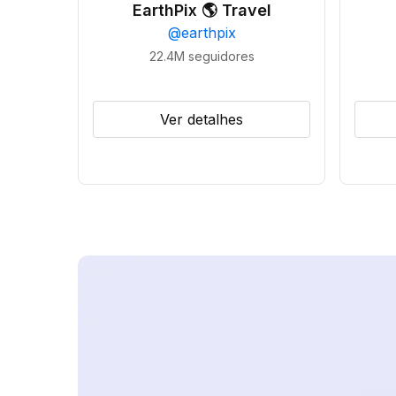
EarthPix 🌎 Travel
@
earthpix
22.4M
seguidores
Ver detalhes