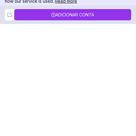
how our service is used.
Read more
Not Now
Accept
ADICIONAR CONTA
DolphinRadar
Seu Rastreador de Atividades De.
Siga-nos
PRODUTO
RECURSOS
Amostra de Análise
Registro de Alterações
Preços
Blog
Contate-nos
Sobre nós