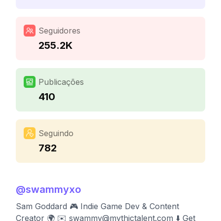
Seguidores
255.2K
Publicações
410
Seguindo
782
@
swammyxo
Sam Goddard 🎮 Indie Game Dev & Content
Creator 🌍 ✉️
swammy@mythictalent.com
⬇️ Get