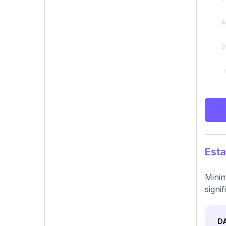
Esta
Minim
signif
D