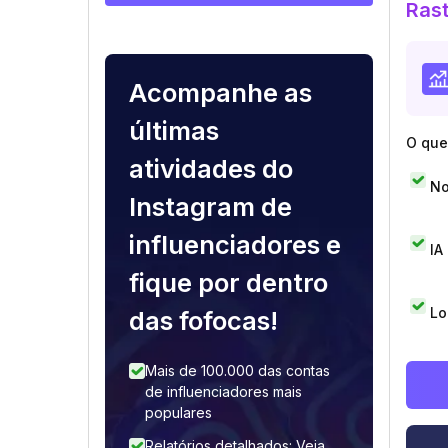
Rast
Acompanhe as
últimas
O que 
atividades do
No
Instagram de
influenciadores e
IA
fique por dentro
Lo
das fofocas!
Mais de 100.000 das contas
de influenciadores mais
populares
Relatórios detalhados: Veja