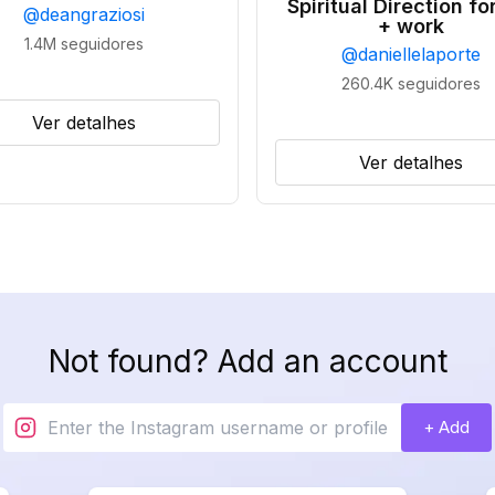
Spiritual Direction for
@
deangraziosi
+ work
1.4M
seguidores
@
daniellelaporte
260.4K
seguidores
Ver detalhes
Ver detalhes
Not found? Add an account
+ Add