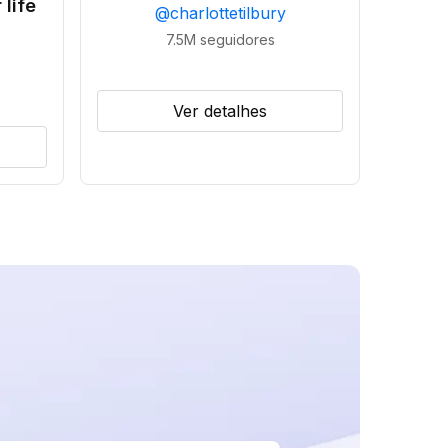
 life
@
charlottetilbury
7.5M
seguidores
Ver detalhes