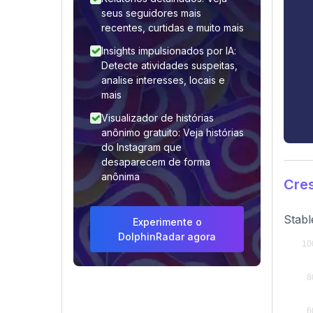
seus seguidores mais
recentes, curtidas e muito mais
Insights impulsionados por IA:
Detecte atividades suspeitas,
analise interesses, locais e
mais
Visualizador de histórias
anônimo gratuito: Veja histórias
do Instagram que
desaparecem de forma
anônima
Cre
Stabl
Experimente o
DolphinRadar agora