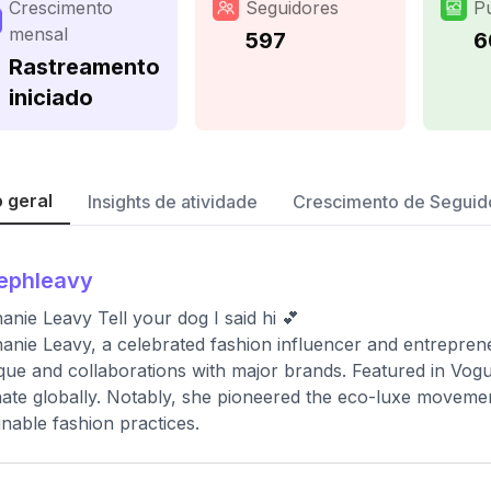
Crescimento
Seguidores
P
mensal
597
6
Rastreamento
iniciado
 geral
Insights de atividade
Crescimento de Seguid
ephleavy
anie Leavy Tell your dog I said hi 💕
anie Leavy, a celebrated fashion influencer and entrepren
que and collaborations with major brands. Featured in Vogu
ate globally. Notably, she pioneered the eco-luxe movement
inable fashion practices.