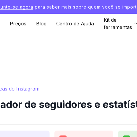
Junte-se agora
para saber mais sobre quem você se import
Kit de
Preços
Blog
Centro de Ajuda
ferramentas
icas do Instagram
dor de seguidores e estatís