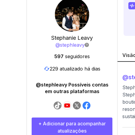
Stephanie Leavy
@
stephleavy
Visão
597
seguidores
229 atualizado há dias
@
st
@stephleavy Possíveis contas
Steph
em outras plataformas
Steph
bouti
reson
susta
+ Adicionar para acompanhar
atualizações