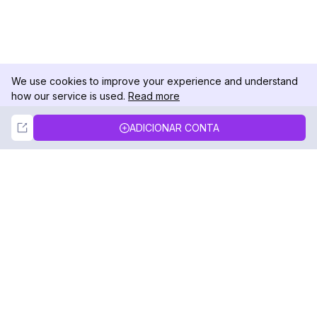
We use cookies to improve your experience and understand
how our service is used.
Read more
Not Now
Accept
ADICIONAR CONTA
DolphinRadar
Seu Rastreador de Atividades De.
Siga-nos