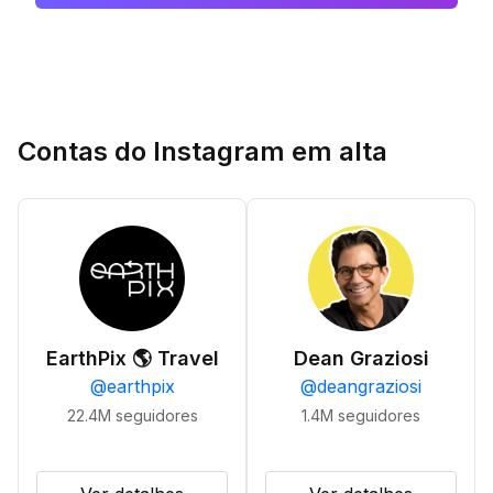
Contas do Instagram em alta
EarthPix 🌎 Travel
Dean Graziosi
@
earthpix
@
deangraziosi
22.4M
seguidores
1.4M
seguidores