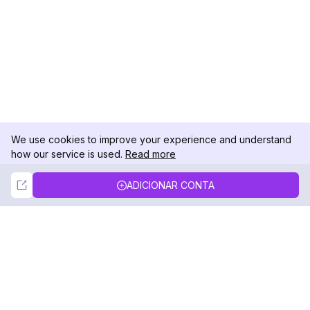
We use cookies to improve your experience and understand
how our service is used.
Read more
Not Now
Accept
ADICIONAR CONTA
DolphinRadar
Seu Rastreador de Atividades De.