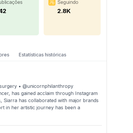
ublicações
Seguindo
42
2.8K
ores
Estatísticas históricas
csurgery • @unicornphilanthropy
encer, has gained acclaim through Instagram
 Siarra has collaborated with major brands
 in her artistic journey has been a