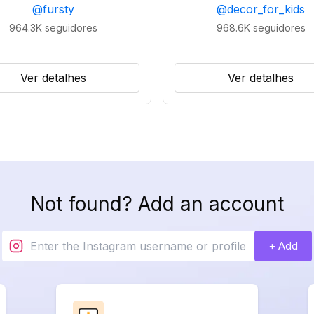
@
fursty
@
decor_for_kids
964.3K
seguidores
968.6K
seguidores
Ver detalhes
Ver detalhes
Not found? Add an account
+ Add