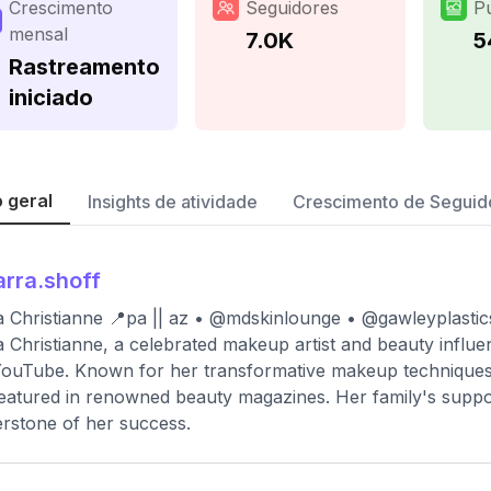
Crescimento
Seguidores
P
mensal
7.0K
5
Rastreamento
iniciado
 geral
Insights de atividade
Crescimento de Seguid
arra.shoff
a Christianne 📍pa || az • @mdskinlounge • @gawleyplasti
a Christianne, a celebrated makeup artist and beauty influ
ouTube. Known for her transformative makeup techniques,
eatured in renowned beauty magazines. Her family's support
rstone of her success.