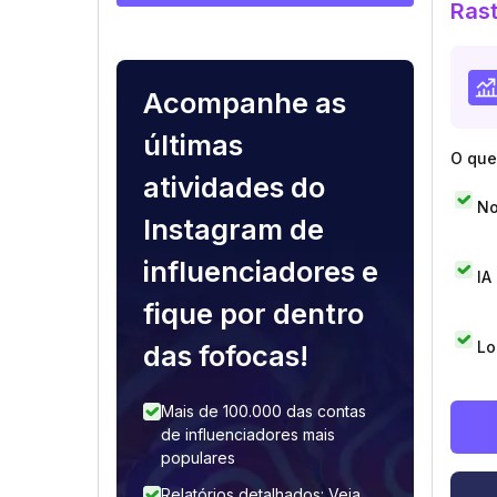
Rast
Acompanhe as
últimas
O que 
atividades do
No
Instagram de
influenciadores e
IA
fique por dentro
Lo
das fofocas!
Mais de 100.000 das contas
de influenciadores mais
populares
Relatórios detalhados: Veja