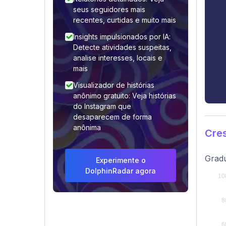
seus seguidores mais
recentes, curtidas e muito mais
Insights impulsionados por IA:
Detecte atividades suspeitas,
analise interesses, locais e
mais
Visualizador de histórias
anônimo gratuito: Veja histórias
do Instagram que
desaparecem de forma
anônima
Cres
Gradu
Experimente o
DolphinRadar agora