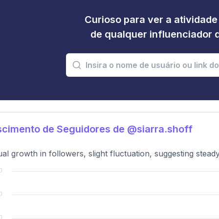
Curioso para ver a atividad
de qualquer influenciador 
cimento de Seguidores de @siarra.shoff
al growth in followers, slight fluctuation, suggesting stea