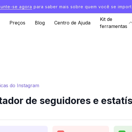
Junte-se agora
para saber mais sobre quem você se import
Kit de
Preços
Blog
Centro de Ajuda
ferramentas
ticas do Instagram
ador de seguidores e estatí