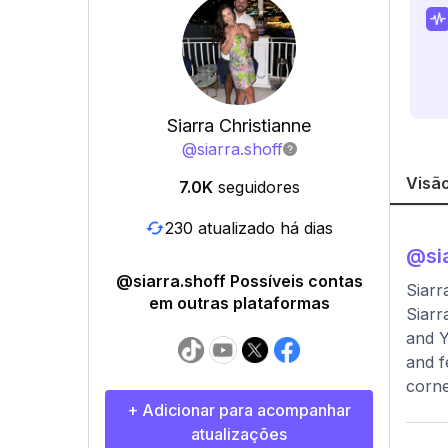
Siarra Christianne
@
siarra.shoff
Visão
7.0K
seguidores
230 atualizado há dias
@
si
@siarra.shoff Possíveis contas
Siarr
em outras plataformas
Siarr
and Y
and f
corne
+ Adicionar para acompanhar
atualizações