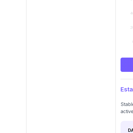
Esta
Stabl
activ
D