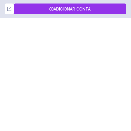
Not Now
Accept
ADICIONAR CONTA
DolphinRadar
Seu Rastreador de Atividades De.
Siga-nos
PRODUTO
RECURSOS
Amostra de Análise
Registro de Alterações
Preços
Blog
Contate-nos
Sobre nós
Avaliações