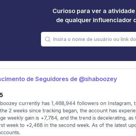
Curioso para ver a atividad
de qualquer influenciador 
scimento de Seguidores de @shaboozey
5
oozey currently has 1,468,944 followers on Instagram, t
the 2 weeks since tracking began, the account has experie
ge weekly gain is +7,784, and the trend is decelerating, a
irst week to +2,468 in the second week. As of the latest upd
ccounts.