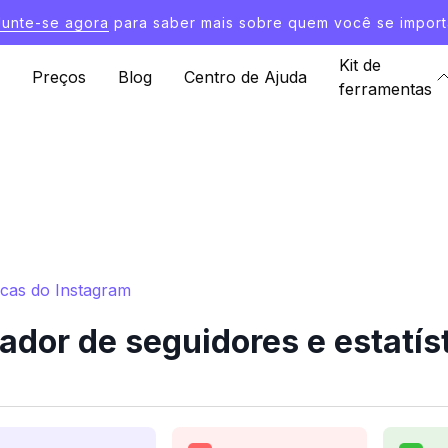
Junte-se agora
para saber mais sobre quem você se import
Kit de
Preços
Blog
Centro de Ajuda
ferramentas
icas do Instagram
or de seguidores e estatís