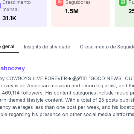
Crescimento
Seguidores
Pu
mensal
1.5M
2
31.1K
 geral
Insights de atividade
Crescimento de Seguid
haboozey
ey COWBOYS LIVE FOREVER🌵💰🌾❤️‍🔥 “GOOD NEWS” O
ozey is an American musician and recording artist, and this 
1,469,114 followers. His content categories include music
rn-themed lifestyle content. With a total of 25 posts publis
ency averages less than one post per week, and his location 
able regarding his presence on other social media platforms