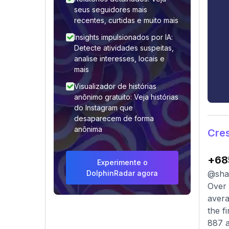
seus seguidores mais
recentes, curtidas e muito mais
Insights impulsionados por IA:
Detecte atividades suspeitas,
analise interesses, locais e
mais
Visualizador de histórias
anônimo gratuito: Veja histórias
do Instagram que
desaparecem de forma
anônima
Cre
+68
Experimente o
DolphinRadar agora
@shab
Over 
avera
the f
887 a