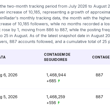
the two-month tracking period from July 2026 to August 
wer increase of 10,185, representing a growth of approxima
inRadar's monthly tracking data, the month with the highe
crease of 10,185 followers, while no months recorded a loss
 rose by 1, moving from 886 to 887, while the posting freq
to 25 in August. As of the latest snapshot date in August 20
wers, 887 accounts followed, and a cumulative total of 25 p
CONTAGEM DE
ATA
CONTAGE
SEGUIDORES
g 6, 2026
1,468,944
887
+685
g 5, 2026
1,468,259
887
+556