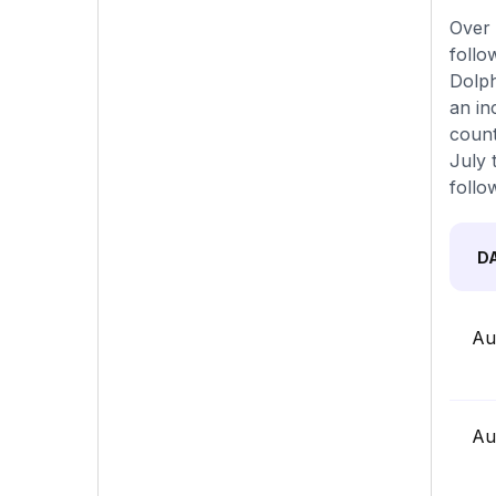
Over 
follo
Dolph
an in
count
July 
follo
D
Au
Au