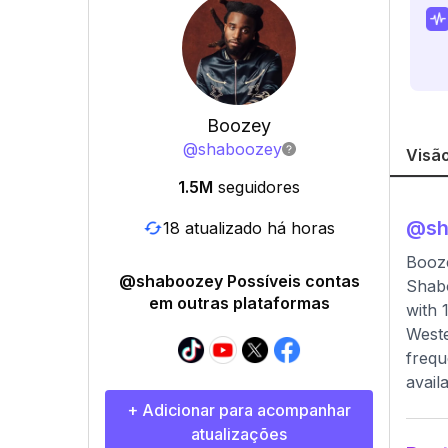
Boozey
@
shaboozey
Visão
1.5M
seguidores
@
s
18 atualizado há horas
Booz
@shaboozey Possíveis contas
Shabo
em outras plataformas
with 
Weste
frequ
avail
+ Adicionar para acompanhar
atualizações