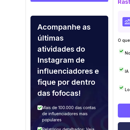
Rast
Acompanhe as
últimas
O que 
atividades do
No
Instagram de
influenciadores e
IA
fique por dentro
Lo
das fofocas!
Mais de 100.000 das contas
de influenciadores mais
populares
Relatórios detalhados: Veja