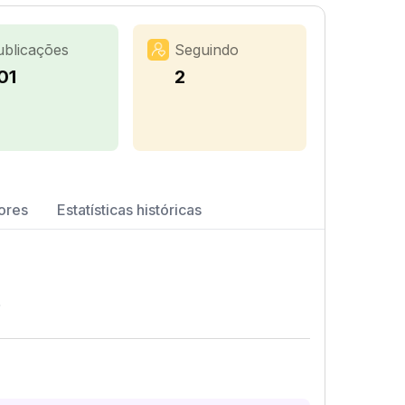
ublicações
Seguindo
01
2
ores
Estatísticas históricas
✨