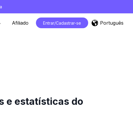
a
Português
Afiliado
Entrar/Cadastrar-se
 e estatísticas do