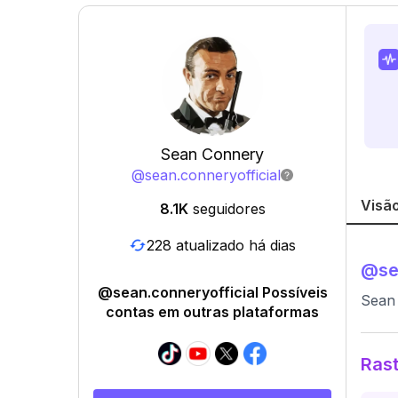
Sean Connery
@
sean.conneryofficial
Visão
8.1K
seguidores
228 atualizado há dias
@
se
@sean.conneryofficial Possíveis
Sean 
contas em outras plataformas
Rast