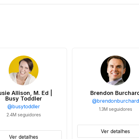
usie Allison, M. Ed |
Brendon Burchar
Busy Toddler
@
brendonburchard
@
busytoddler
1.3M
seguidores
2.4M
seguidores
Ver detalhes
Ver detalhes