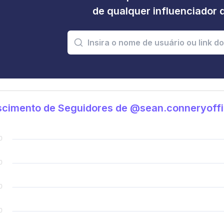
de qualquer influenciador 
cimento de Seguidores de @sean.conneryoffi