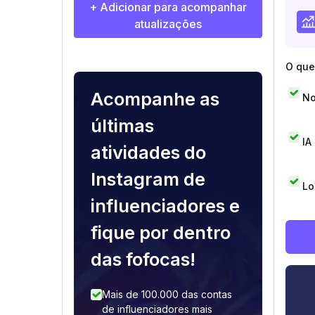
+ Adicionar para acompanhar
atualizações
O que 
Acompanhe as
No
últimas
IA
atividades do
Instagram de
Lo
influenciadores e
fique por dentro
das fofocas!
Mais de 100.000 das contas
de influenciadores mais