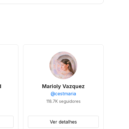
d
Marioly Vazquez
@
cestmaria
118.7K
seguidores
Ver detalhes