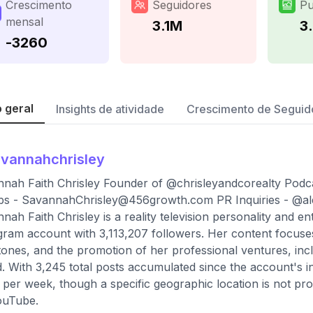
Crescimento
Seguidores
Pu
mensal
3.1M
3
-3260
 geral
Insights de atividade
Crescimento de Seguid
vannahchrisley
nah Faith Chrisley Founder of @chrisleyandcorealty Pod
bs -
SavannahChrisley@456growth.com
PR Inquiries - @al
nah Faith Chrisley is a reality television personality and e
gram account with 3,113,207 followers. Her content focuses 
tones, and the promotion of her professional ventures, in
. With 3,245 total posts accumulated since the account's i
 per week, though a specific geographic location is not provi
ouTube.