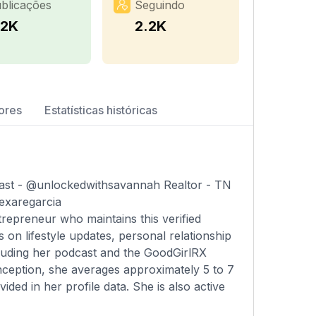
blicações
Seguindo
.2K
2.2K
ores
Estatísticas históricas
cast - @unlockedwithsavannah Realtor - TN
exaregarcia
ntrepreneur who maintains this verified
on lifestyle updates, personal relationship
cluding her podcast and the GoodGirlRX
nception, she averages approximately 5 to 7
ded in her profile data. She is also active