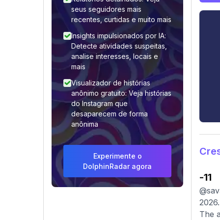
seus seguidores mais
recentes, curtidas e muito mais
Insights impulsionados por IA:
Detecte atividades suspeitas,
analise interesses, locais e
mais
Visualizador de histórias
anônimo gratuito: Veja histórias
do Instagram que
desaparecem de forma
anônima
Cre
Experimente o
DolphinRadar agora
-11
@sava
2026.
The a