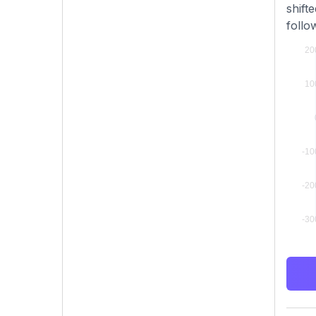
shift
follo