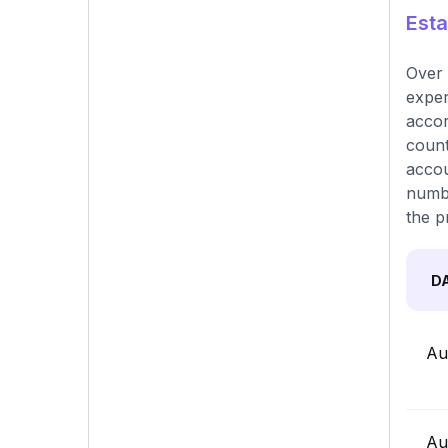
Esta
Over 
exper
accor
count
accou
numbe
the p
D
Au
Au