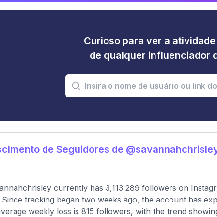
Curioso para ver a atividad
de qualquer influenciador 
scimento de Seguidores de @savannahchrisle
nnahchrisley currently has 3,113,289 followers on Instagr
 Since tracking began two weeks ago, the account has expe
verage weekly loss is 815 followers, with the trend showing