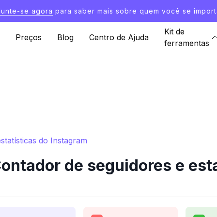
Junte-se agora
para saber mais sobre quem você se import
Kit de
Preços
Blog
Centro de Ajuda
ferramentas
tatísticas do Instagram
ntador de seguidores e esta