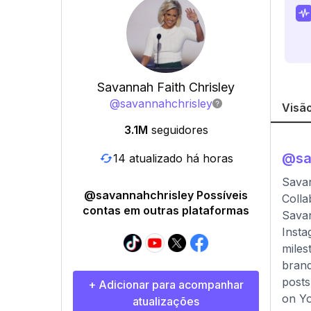
Savannah Faith Chrisley
@
savannahchrisley
Visão
3.1M
seguidores
@
sa
14 atualizado há horas
Savan
@savannahchrisley Possíveis
Colla
contas em outras plataformas
Savan
Insta
miles
brand
posts
+ Adicionar para acompanhar
on Y
atualizações