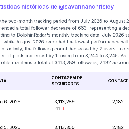
tísticas históricas de @savannahchrisley
the two-month tracking period from July 2026 to August 
ienced a total follower decrease of 663, representing a de
ding to DolphinRadar's monthly tracking data. July 2026 s
, while August 2026 recorded the lowest performance with 
nt activity, the following count decreased by 2 users, movin
r of posts increased by 1, rising from 3,244 to 3,245. As o
rofile maintains a total of 3,113,289 followers, 2,182 accoun
CONTAGEM DE
ATA
CONTAGE
SEGUIDORES
g 6, 2026
3,113,289
2,182
-11
g 5, 2026
3,113,300
2,182