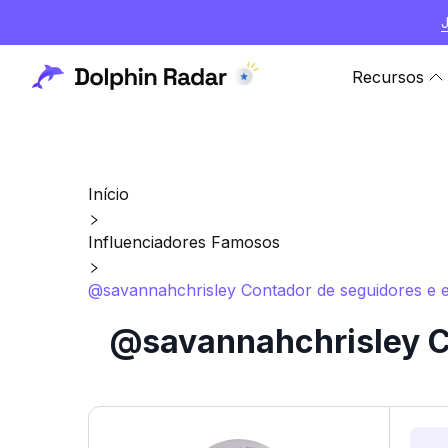
Recursos
Início
Influenciadores Famosos
@savannahchrisley Contador de seguidores e es
@savannahchrisley Co