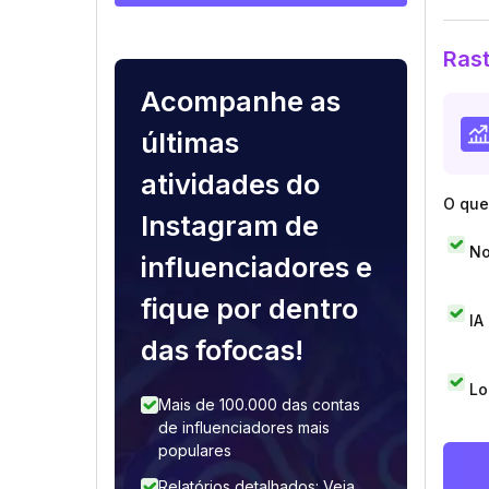
Rast
Acompanhe as
últimas
atividades do
O que 
Instagram de
No
influenciadores e
fique por dentro
IA
das fofocas!
Lo
Mais de 100.000 das contas
de influenciadores mais
populares
Relatórios detalhados: Veja