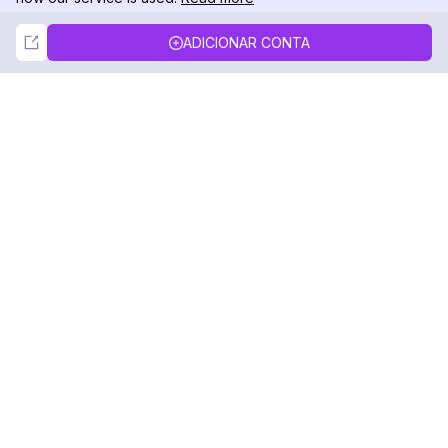
Not Now
Accept
ADICIONAR CONTA
DolphinRadar
Seu Rastreador de Atividades De.
Siga-nos
PRODUTO
RECURSOS
Amostra de Análise
Registro de Alterações
Preços
Blog
Contate-nos
Sobre nós