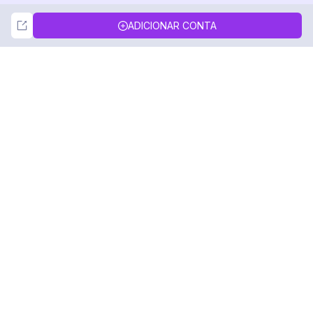
Not Now
Accept
ADICIONAR CONTA
DolphinRadar
Seu Rastreador de Atividades De.
Siga-nos
PRODUTO
RECURSOS
Amostra de Análise
Registro de Alterações
Preços
Blog
Contate-nos
Sobre nós
Avaliações