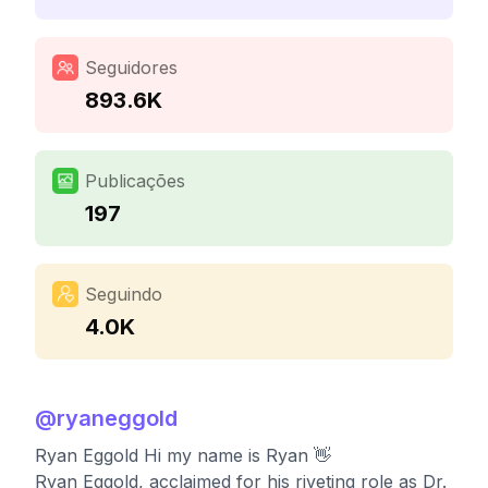
Seguidores
893.6K
Publicações
197
Seguindo
4.0K
@
ryaneggold
Ryan Eggold Hi my name is Ryan 👋
Ryan Eggold, acclaimed for his riveting role as Dr.