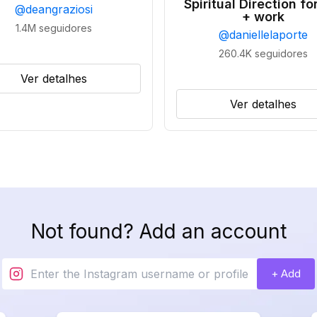
Spiritual Direction for
@
deangraziosi
+ work
1.4M
seguidores
@
daniellelaporte
260.4K
seguidores
Ver detalhes
Ver detalhes
Not found? Add an account
+ Add