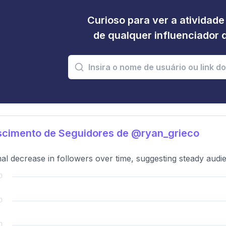
Curioso para ver a atividad
de qualquer influenciador 
scimento de Seguidores de @ryan_grieco
al decrease in followers over time, suggesting steady audie