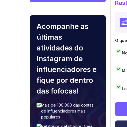
Rast
Acompanhe as
últimas
O que 
atividades do
No
Instagram de
influenciadores e
IA
fique por dentro
Lo
das fofocas!
Mais de 100.000 das contas
de influenciadores mais
populares
Relatórios detalhados: Veja