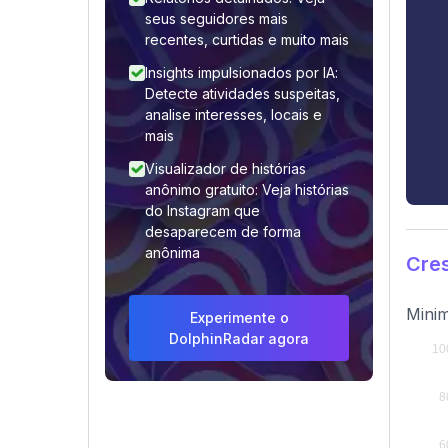
seus seguidores mais
recentes, curtidas e muito mais
Insights impulsionados por IA:
Detecte atividades suspeitas,
analise interesses, locais e
mais
Visualizador de histórias
anônimo gratuito: Veja histórias
do Instagram que
desaparecem de forma
anônima
Cre
Minim
Experimente o
DolphinRadar agora