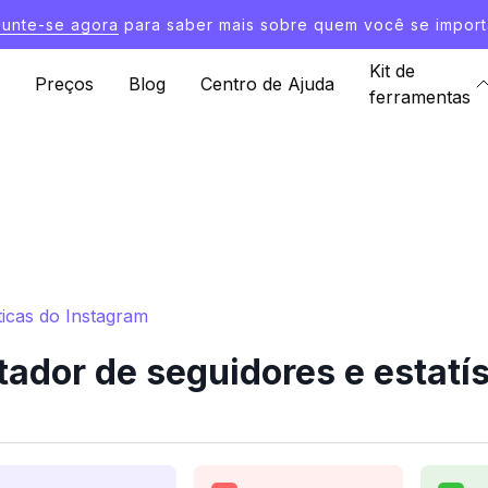
Junte-se agora
para saber mais sobre quem você se import
Kit de
Preços
Blog
Centro de Ajuda
ferramentas
ticas do Instagram
ador de seguidores e estatís