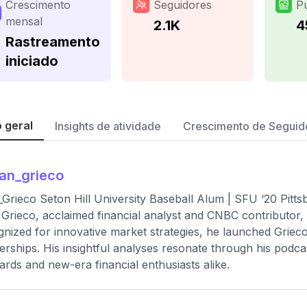
Crescimento
Seguidores
P
mensal
2.1K
4
Rastreamento
iniciado
 geral
Insights de atividade
Crescimento de Seguid
an_grieco
Grieco Seton Hill University Baseball Alum | SFU ‘20 Pitt
Grieco, acclaimed financial analyst and CNBC contributor, h
nized for innovative market strategies, he launched Grieco 
erships. His insightful analyses resonate through his podca
ards and new-era financial enthusiasts alike.