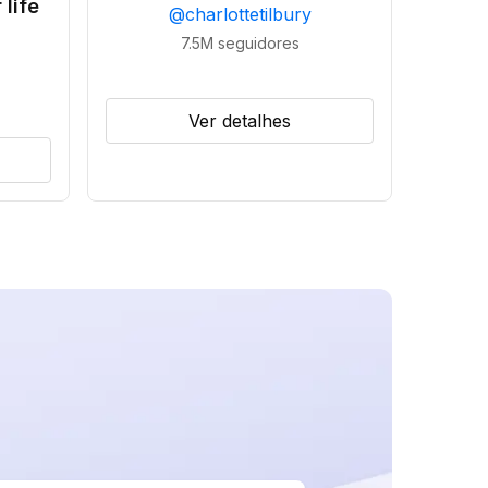
 life
@
charlottetilbury
7.5M
seguidores
Ver detalhes