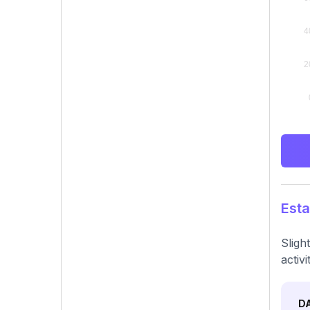
Esta
Sligh
activ
D