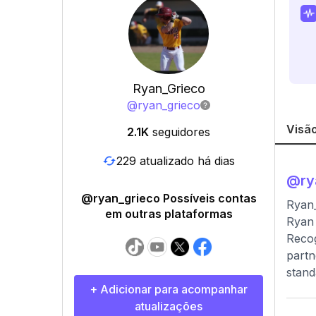
Ryan_Grieco
@
ryan_grieco
Visão
2.1K
seguidores
229 atualizado há dias
@
ry
@ryan_grieco Possíveis contas
Ryan_
em outras plataformas
Ryan 
Recog
partn
stand
+ Adicionar para acompanhar
atualizações