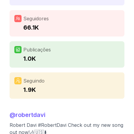
Seguidores
66.1K
Publicações
1.0K
Seguindo
1.9K
@
robertdavi
Robert Davi #RobertDavi Check out my new song
out now!🎶🇺🇸⬇️