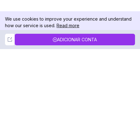
We use cookies to improve your experience and understand
how our service is used.
Read more
Not Now
Accept
ADICIONAR CONTA
DolphinRadar
Seu Rastreador de Atividades De.
Siga-nos
PRODUTO
RECURSOS