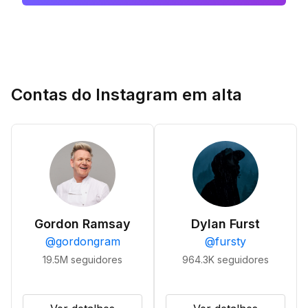
Contas do Instagram em alta
Gordon Ramsay
Dylan Furst
@
gordongram
@
fursty
19.5M
seguidores
964.3K
seguidores