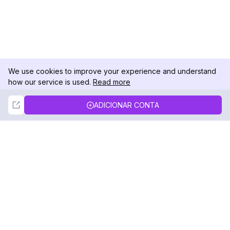
We use cookies to improve your experience and understand
how our service is used.
Read more
Not Now
Accept
ADICIONAR CONTA
DolphinRadar
Seu Rastreador de Atividades De.
Siga-nos