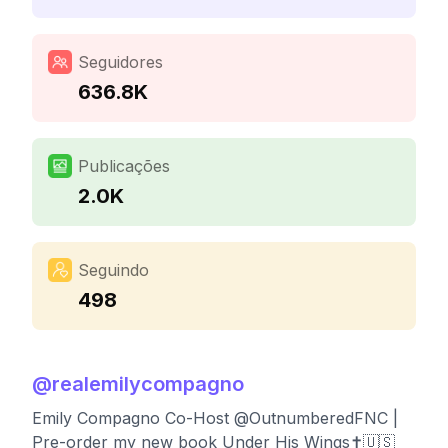
Seguidores
636.8K
Publicações
2.0K
Seguindo
498
@
realemilycompagno
Emily Compagno Co-Host @OutnumberedFNC |
Pre-order my new book Under His Wings✝️🇺🇸