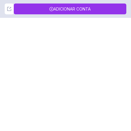
Not Now
Accept
ADICIONAR CONTA
DolphinRadar
Seu Rastreador de Atividades De.
Siga-nos
PRODUTO
RECURSOS
Amostra de Análise
Registro de Alterações
Preços
Blog
Contate-nos
Sobre nós
Avaliações