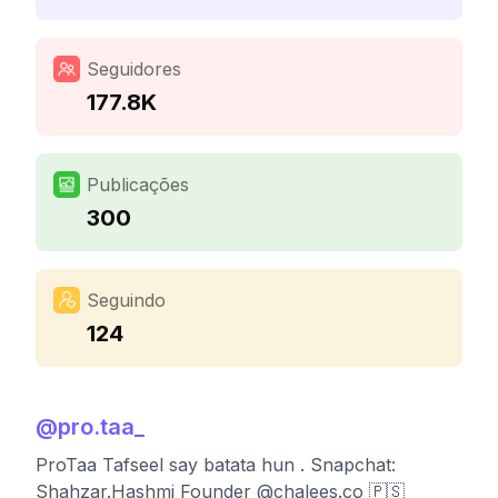
Seguidores
177.8K
Publicações
300
Seguindo
124
@
pro.taa_
ProTaa Tafseel say batata hun . Snapchat:
Shahzar.Hashmi Founder @chalees.co 🇵🇸