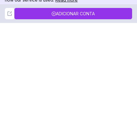
Not Now
Accept
ADICIONAR CONTA
DolphinRadar
Seu Rastreador de Atividades De.
Siga-nos
PRODUTO
RECURSOS
Amostra de Análise
Registro de Alterações
Preços
Blog
Contate-nos
Sobre nós