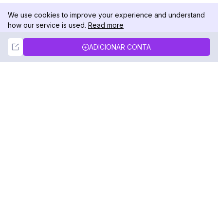
We use cookies to improve your experience and understand
how our service is used.
Read more
Not Now
Accept
ADICIONAR CONTA
DolphinRadar
Seu Rastreador de Atividades De.
Siga-nos
PRODUTO
RECURSOS
Amostra de Análise
Registro de Alterações