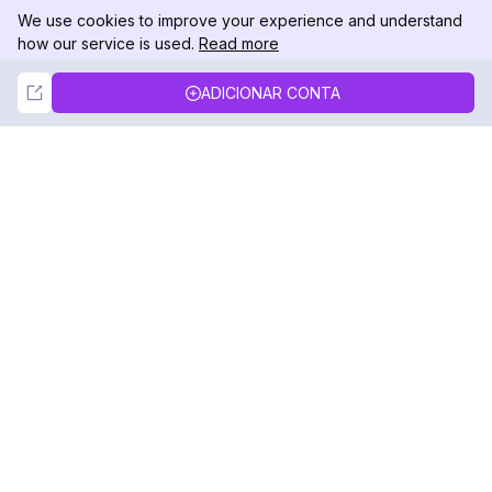
We use cookies to improve your experience and understand
how our service is used.
Read more
Not Now
Accept
ADICIONAR CONTA
DolphinRadar
Seu Rastreador de Atividades De.
Siga-nos
PRODUTO
RECURSOS
Amostra de Análise
Registro de Alterações
Preços
Blog