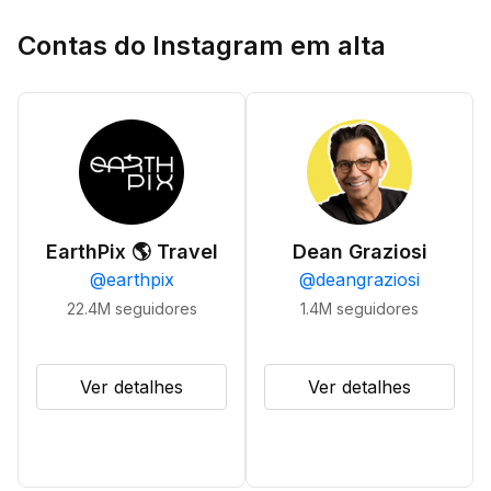
Contas do Instagram em alta
EarthPix 🌎 Travel
Dean Graziosi
@
earthpix
@
deangraziosi
22.4M
seguidores
1.4M
seguidores
Ver detalhes
Ver detalhes