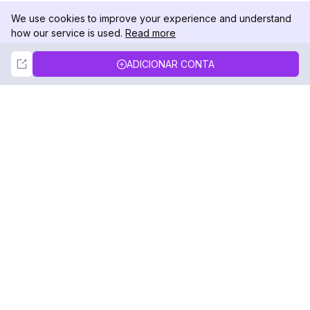
We use cookies to improve your experience and understand
how our service is used.
Read more
Not Now
Accept
ADICIONAR CONTA
DolphinRadar
Seu Rastreador de Atividades De.
Siga-nos
PRODUTO
RECURSOS
Amostra de Análise
Registro de Alterações