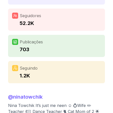
Seguidores
52.2K
Publicações
703
Seguindo
1.2K
@
ninatowchik
Nina Towchik It’s just me neen ☺️ 💍Wife ✏️
Teacher 💃🏻 Dance Teacher 🐈 Cat Mom of 2 🌟