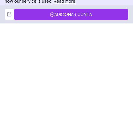
how our service is used.
Read more
Not Now
Accept
ADICIONAR CONTA
DolphinRadar
Seu Rastreador de Atividades De.
Siga-nos
PRODUTO
RECURSOS
Amostra de Análise
Registro de Alterações
Preços
Blog
Contate-nos
Sobre nós