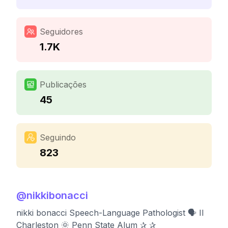
Seguidores
1.7K
Publicações
45
Seguindo
823
@
nikkibonacci
nikki bonacci Speech-Language Pathologist 🗣️ II
Charleston 🌞 Penn State Alum ✰ ✰