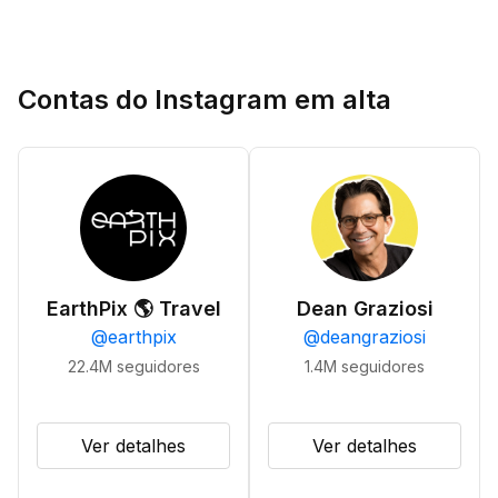
Contas do Instagram em alta
EarthPix 🌎 Travel
Dean Graziosi
@
earthpix
@
deangraziosi
22.4M
seguidores
1.4M
seguidores
Ver detalhes
Ver detalhes