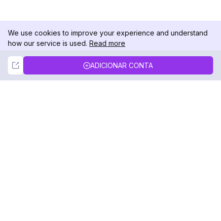
We use cookies to improve your experience and understand
how our service is used.
Read more
Not Now
Accept
ADICIONAR CONTA
DolphinRadar
Seu Rastreador de Atividades De.
Siga-nos
PRODUTO
RECURSOS