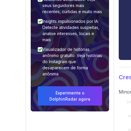
seus seguidores mais
recentes, curtidas e muito mais
Insights impulsionados por IA:
Detecte atividades suspeitas,
analise interesses, locais e
mais
Visualizador de histórias
anônimo gratuito: Veja histórias
do Instagram que
desaparecem de forma
anônima
Cres
Minor
Experimente o
DolphinRadar agora