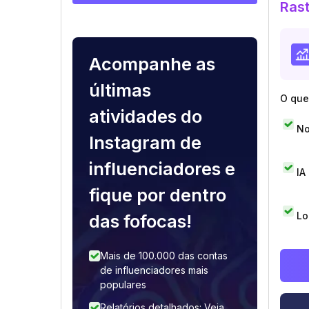
Rast
Acompanhe as
últimas
O que 
atividades do
No
Instagram de
influenciadores e
IA
fique por dentro
Lo
das fofocas!
Mais de 100.000 das contas
de influenciadores mais
populares
Relatórios detalhados: Veja