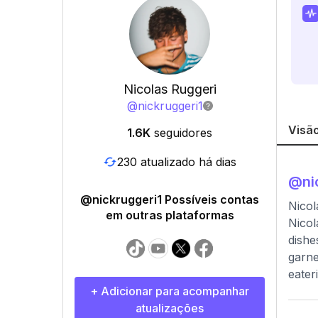
Nicolas Ruggeri
@
nickruggeri1
Visão
1.6K
seguidores
230 atualizado há dias
@
ni
@nickruggeri1 Possíveis contas
Nicol
em outras plataformas
Nicol
dishe
garne
eater
+ Adicionar para acompanhar
atualizações