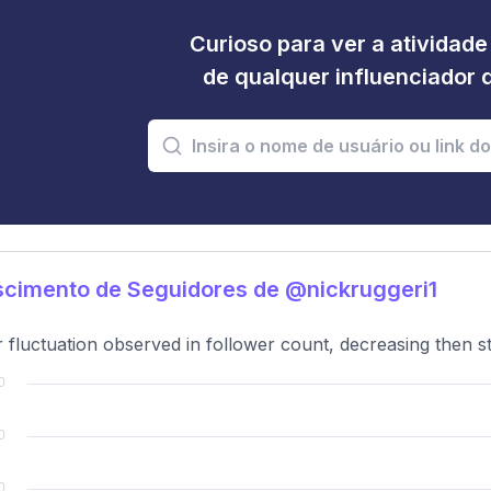
Curioso para ver a atividad
de qualquer influenciador 
cimento de Seguidores de @nickruggeri1
 fluctuation observed in follower count, decreasing then sta