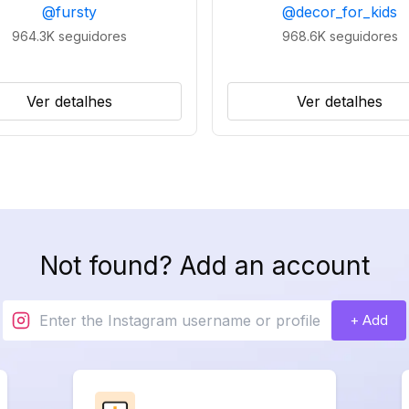
@
fursty
@
decor_for_kids
964.3K
seguidores
968.6K
seguidores
Ver detalhes
Ver detalhes
Not found? Add an account
+ Add