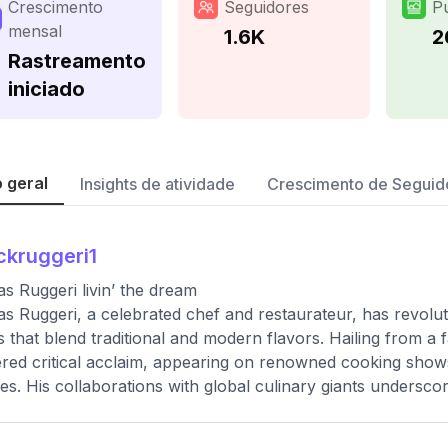
Crescimento
Seguidores
P
mensal
1.6K
2
Rastreamento
iniciado
 geral
Insights de atividade
Crescimento de Seguid
ckruggeri1
as Ruggeri livin’ the dream
as Ruggeri, a celebrated chef and restaurateur, has revoluti
s that blend traditional and modern flavors. Hailing from a
red critical acclaim, appearing on renowned cooking shows 
ies. His collaborations with global culinary giants underscor