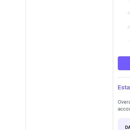
Esta
Overa
accou
D