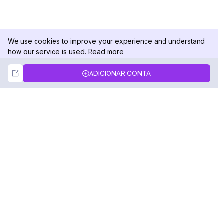
We use cookies to improve your experience and understand
how our service is used.
Read more
Not Now
Accept
ADICIONAR CONTA
DolphinRadar
Seu Rastreador de Atividades De.
Siga-nos