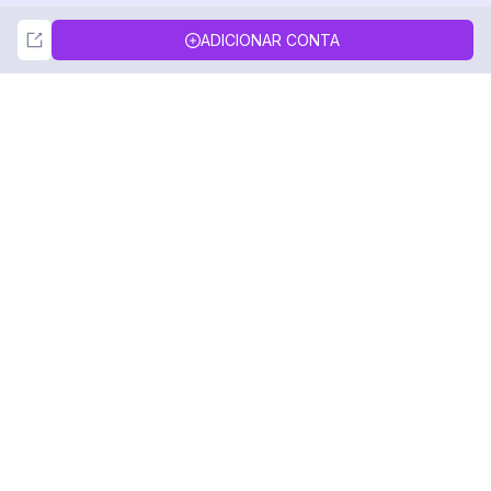
Not Now
Accept
ADICIONAR CONTA
DolphinRadar
Seu Rastreador de Atividades De.
Siga-nos
PRODUTO
RECURSOS
Amostra de Análise
Registro de Alterações
Preços
Blog
Contate-nos
Sobre nós
Avaliações