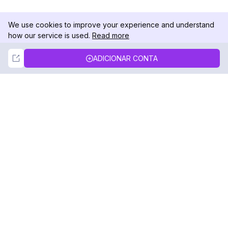
We use cookies to improve your experience and understand
how our service is used.
Read more
Not Now
Accept
ADICIONAR CONTA
DolphinRadar
Seu Rastreador de Atividades De.
Siga-nos
PRODUTO
RECURSOS