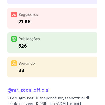
Seguidores
21.9K
Publicações
526
Seguindo
88
@
mr_zeen_official
ZEeN ❤️muser 🧟‍♂️snapchat: mr_zeenofficial 🎥
tiktok: mr_zeen 🎂26th dec 💰DM for paid