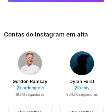
Contas do Instagram em alta
Gordon Ramsay
Dylan Furst
@
gordongram
@
fursty
19.5M
seguidores
964.3K
seguidores