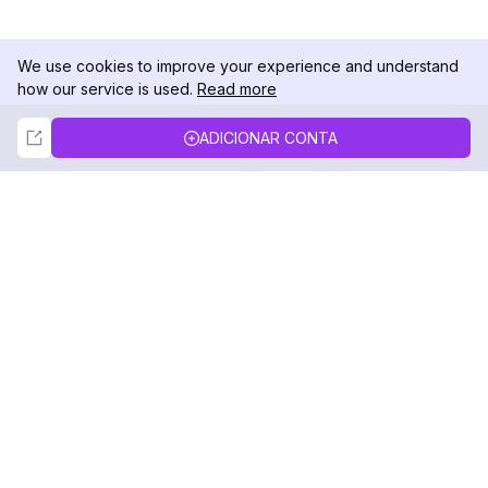
We use cookies to improve your experience and understand
how our service is used.
Read more
Not Now
Accept
ADICIONAR CONTA
DolphinRadar
Seu Rastreador de Atividades De.
Siga-nos
PRODUTO
RECURSOS