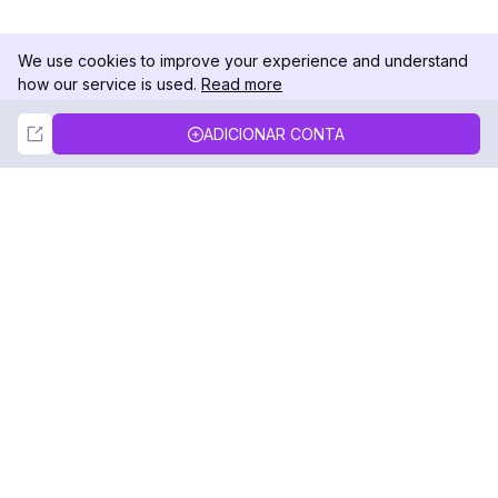
We use cookies to improve your experience and understand
how our service is used.
Read more
Not Now
Accept
ADICIONAR CONTA
DolphinRadar
Seu Rastreador de Atividades De.
Siga-nos
PRODUTO
RECURSOS