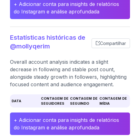
+ Adicionar conta para insights de relatórios
do Instagram e análise aprofundada
Estatísticas históricas de
Compartilhar
@mollyqerim
Overall account analysis indicates a slight
decrease in following and stable post count,
alongside steady growth in followers, highlighting
focused content and audience engagement.
CONTAGEM DE
CONTAGEM DE
CONTAGEM DE
DATA
SEGUIDORES
SEGUINDO
MÍDIA
+ Adicionar conta para insights de relatórios
do Instagram e análise aprofundada