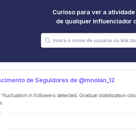
Curioso para ver a atividad
de qualquer influenciador 
scimento de Seguidores de @mnolan_12
 fluctuation in followers detected. Gradual stabilization o
s.