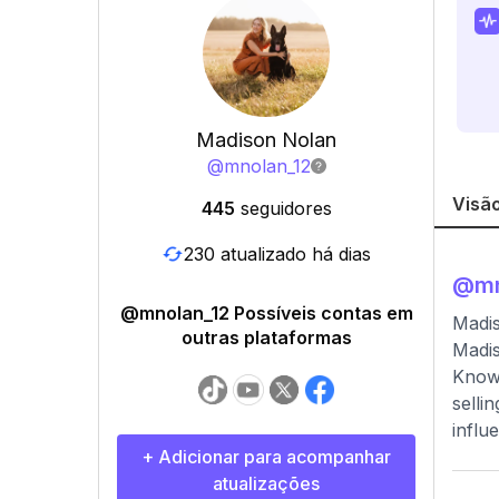
Madison Nolan
@
mnolan_12
Visão
445
seguidores
230 atualizado há dias
@
mn
@mnolan_12 Possíveis contas em
Madi
outras plataformas
Madis
Known
selli
influ
+ Adicionar para acompanhar
atualizações