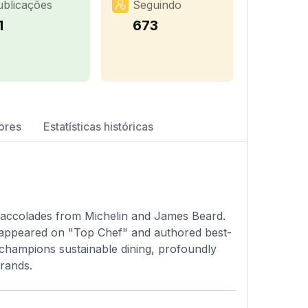
ublicações
Seguindo
1
673
ores
Estatísticas históricas
 accolades from Michelin and James Beard.
 appeared on "Top Chef" and authored best-
 champions sustainable dining, profoundly
brands.