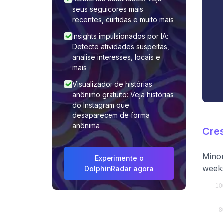
seus seguidores mais
recentes, curtidas e muito mais
Insights impulsionados por IA:
Detecte atividades suspeitas,
analise interesses, locais e
mais
Visualizador de histórias
anônimo gratuito: Veja histórias
do Instagram que
desaparecem de forma
anônima
Cre
Minor
Experimente o
week
DolphinRadar agora