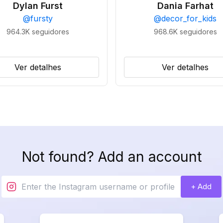
Dylan Furst
Dania Farhat
@
fursty
@
decor_for_kids
964.3K
seguidores
968.6K
seguidores
Ver detalhes
Ver detalhes
Not found? Add an account
+ Add