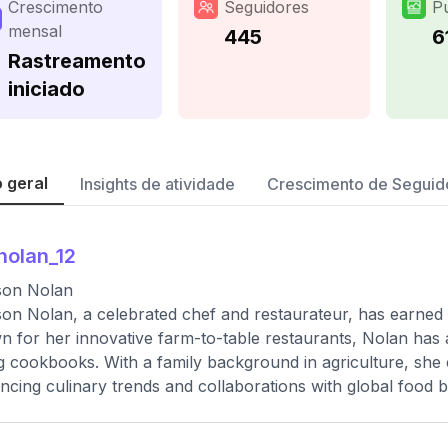
Crescimento
Seguidores
P
mensal
445
6
Rastreamento
iniciado
 geral
Insights de atividade
Crescimento de Seguid
olan_12
son Nolan
on Nolan, a celebrated chef and restaurateur, has earned
 for her innovative farm-to-table restaurants, Nolan has
ng cookbooks. With a family background in agriculture, she
encing culinary trends and collaborations with global food 