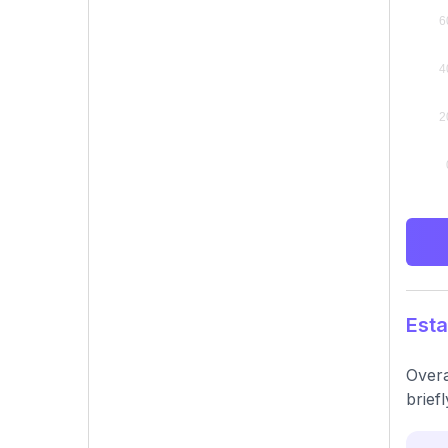
Esta
Overa
briefl