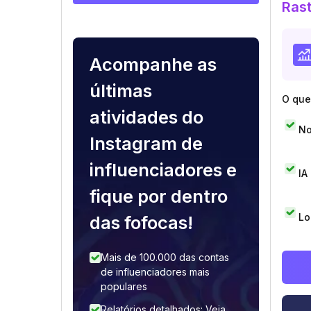
Rast
Acompanhe as
últimas
O que 
atividades do
No
Instagram de
influenciadores e
IA
fique por dentro
Lo
das fofocas!
Mais de 100.000 das contas
de influenciadores mais
populares
Relatórios detalhados: Veja