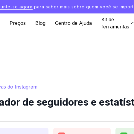
Junte-se agora
para saber mais sobre quem você se import
Kit de
Preços
Blog
Centro de Ajuda
ferramentas
cas do Instagram
dor de seguidores e estatíst